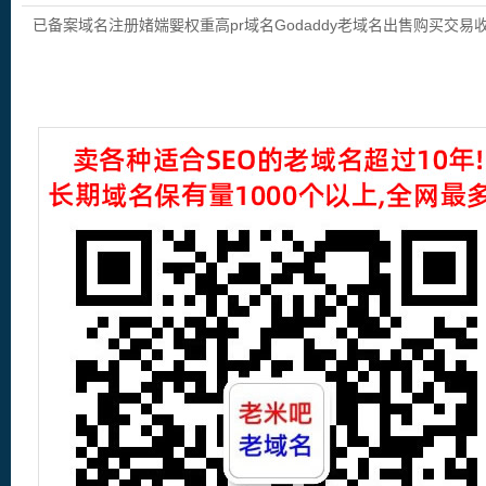
域名出售购买交易收录域名,外链反链域
已备案域名注册媎媏媐权重高pr域名Godaddy老域名出售购买交易