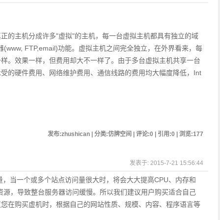
？
的主机分成许多"虚拟"的主机，每一台虚拟主机都具有独立的域
务器(www, FTP,email)功能。虚拟主机之间完全独立，在外界看来，每
一样。效果一样，但费用却大不一样了。由于多台虚拟主机共享一台
受的硬件费用、网络维护费用、通信线路的费用均大幅度降低，Int
发布:zhushican | 分类:仿牌空间 | 评论:0 | 引用:0 | 浏览:
177
发表于: 2015-7-21 15:56:44
，当一个或多个站点访问量很大时，将会大大提高CPU、内存和
的资源，导致整台服务器访问缓慢。所以我们建议用户购买适合自己
议您在购买虚机时，根据自己的网站性质、规模、内容、程序语言等