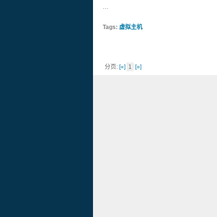
...
Tags:
虚拟主机
分页:
[«]
1
[»]