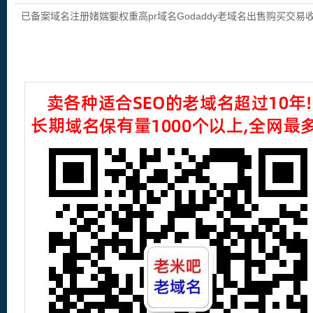
域名出售购买交易收录域名,外链反链域
已备案域名注册媎媏媐权重高pr域名Godaddy老域名出售购买交易