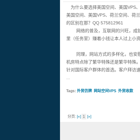
外贸更轻松
为什么要选择美国空间、美国VPS、
美国空间、美国VPS、荷兰空间、荷兰
的区别在那？QQ 575812961
网络的普及，互联网的兴旺，成就了
里（任务室）赚着小钱让本人过上小
同理，网站方式的多样化，也安慰了
机房特点除了繁华特殊还是繁华特殊
针对国际客户群体的首选。客户拜访
...
Tags:
外贸仿牌
网站空间VPS
外贸收款
分页:
[«]
1
[»]