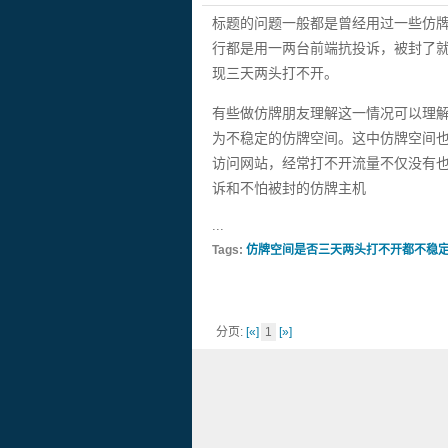
标题的问题一般都是曾经用过一些仿
行都是用一两台前端抗投诉，被封了
现三天两头打不开。
有些做仿牌朋友理解这一情况可以理
为不稳定的仿牌空间。这中仿牌空间
访问网站，经常打不开流量不仅没有
诉和不怕被封的仿牌主机
...
Tags:
仿牌空间是否三天两头打不开都不稳
分页:
[«]
1
[»]