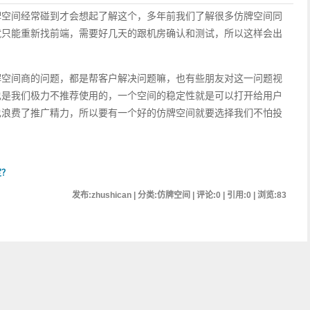
牌空间经常碰到才会想起了解这个，多年前我们了解很多仿牌空间同
就只能重新找前端，需要好几天的跟机房确认和测试，所以这样会出
解空间商的问题，都是帮客户解决问题嘛，也有些朋友对这一问题视
也是我们极力不推荐使用的，一个空间的稳定性就是可以打开给用户
也浪费了推广精力，所以要有一个好的仿牌空间就要选择我们不怕投
定？
发布:zhushican | 分类:仿牌空间 | 评论:0 | 引用:0 | 浏览:
83