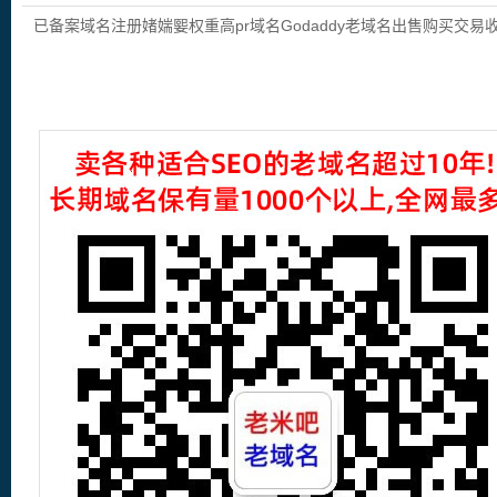
域名出售购买交易收录域名,外链反链域
已备案域名注册媎媏媐权重高pr域名Godaddy老域名出售购买交易