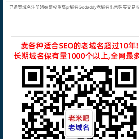
域名出售购买交易收录域名,外链反链域
已备案域名注册媎媏媐权重高pr域名Godaddy老域名出售购买交易